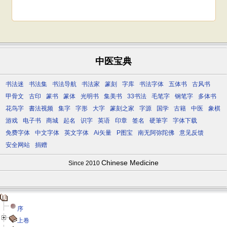
中医宝典
书法迷
书法集
书法导航
书法家
篆刻
字库
书法字体
五体书
古风书
甲骨文
古印
篆书
篆体
光明书
集美书
33书法
毛笔字
钢笔字
多体书
花鸟字
書法视频
集字
字形
大字
篆刻之家
字源
国学
古籍
中医
象棋
游戏
电子书
商城
起名
识字
英语
印章
签名
硬筆字
字体下载
免费字体
中文字体
英文字体
Ai矢量
P图宝
南无阿弥陀佛
意见反馈
安全网站
捐赠
Chinese Medicine
Since 2010
序
上卷