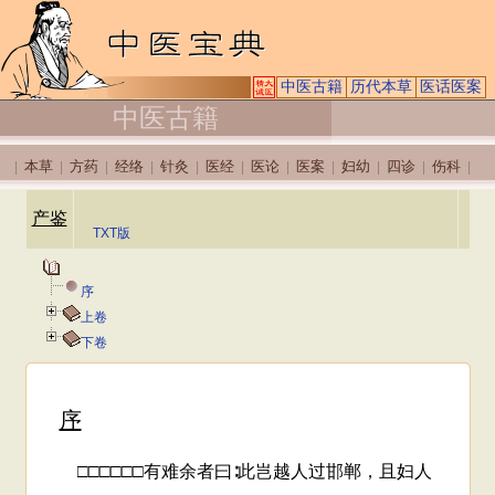
中医古籍
历代本草
医话医案
中医古籍
本草
方药
经络
针灸
医经
医论
医案
妇幼
四诊
伤科
|
|
|
|
|
|
|
|
|
|
|
产鉴
TXT版
序
上卷
下卷