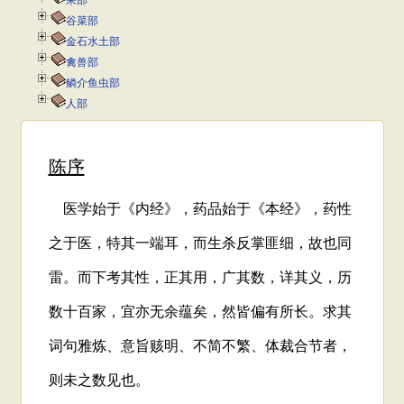
果部
谷菜部
金石水土部
禽兽部
鳞介鱼虫部
人部