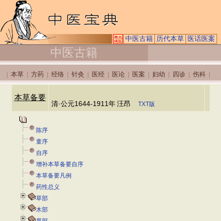
中医古籍
历代本草
医话医案
中医古籍
本草
方药
经络
针灸
医经
医论
医案
妇幼
四诊
伤科
|
|
|
|
|
|
|
|
|
|
|
本草备要
清·公元1644-1911年
汪昂
TXT版
陈序
童序
自序
增补本草备要自序
本草备要凡例
药性总义
草部
木部