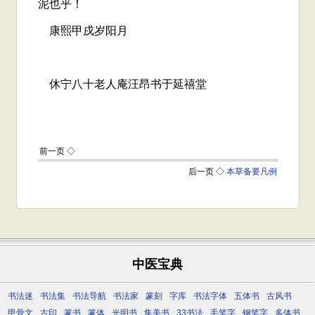
中医宝典
书法迷
书法集
书法导航
书法家
篆刻
字库
书法字体
五体书
古风书
甲骨文
古印
篆书
篆体
光明书
集美书
33书法
毛笔字
钢笔字
多体书