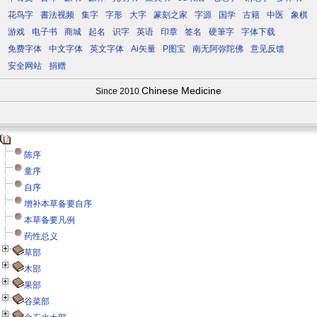
花鸟字
書法视频
集字
字形
大字
篆刻之家
字源
国学
古籍
中医
象棋
游戏
电子书
商城
起名
识字
英语
印章
签名
硬筆字
字体下载
免费字体
中文字体
英文字体
Ai矢量
P图宝
南无阿弥陀佛
意见反馈
安全网站
捐赠
Chinese Medicine
Since 2010
陈序
童序
自序
增补本草备要自序
本草备要凡例
药性总义
草部
木部
果部
谷菜部