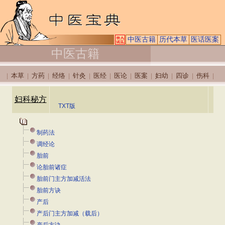
中医古籍
历代本草
医话医案
中医古籍
本草
方药
经络
针灸
医经
医论
医案
妇幼
四诊
伤科
|
|
|
|
|
|
|
|
|
|
|
妇科秘方
TXT版
制药法
调经论
胎前
论胎前诸症
胎前门主方加减活法
胎前方诀
产后
产后门主方加减（载后）