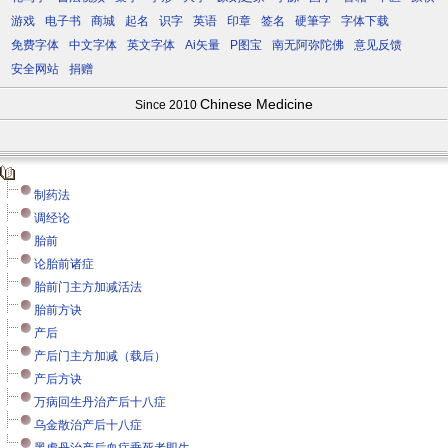
游戏
电子书
商城
起名
识字
英语
印章
签名
硬筆字
字体下载
免费字体
中文字体
英文字体
Ai矢量
P图宝
南无阿弥陀佛
意见反馈
安全网站
捐赠
Chinese Medicine
Since 2010
制药法
调经论
胎前
论胎前诸症
胎前门主方加减活法
胎前方诀
产后
产后门主方加减（载后）
产后方诀
万病回生丹治产后十八症
乌金散治产后十八症