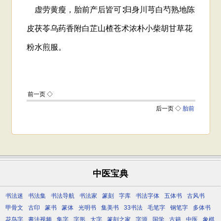
中医宝典
书法迷
书法集
书法导航
书法家
篆刻
字库
书法字体
五体书
古风书
甲骨文
古印
篆书
篆体
光明书
集美书
33书法
毛笔字
钢笔字
多体书
花鸟字
書法视频
集字
字形
大字
篆刻之家
字源
国学
古籍
中医
象棋