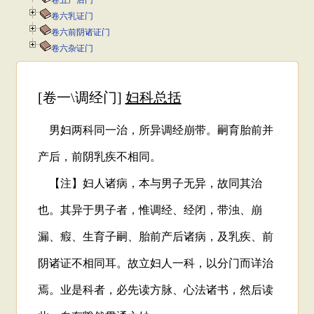
卷五产后门
卷六乳证门
卷六前阴诸证门
卷六杂证门