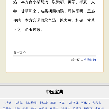
中医宝典
书法迷
书法集
书法导航
书法家
篆刻
字库
书法字体
五体书
古风书
甲骨文
古印
篆书
篆体
光明书
集美书
33书法
毛笔字
钢笔字
多体书