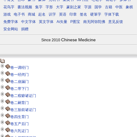
花鸟字
書法视频
集字
字形
大字
篆刻之家
字源
国学
古籍
中医
象棋
游戏
电子书
商城
起名
识字
英语
印章
签名
硬筆字
字体下载
免费字体
中文字体
英文字体
Ai矢量
P图宝
南无阿弥陀佛
意见反馈
安全网站
捐赠
Chinese Medicine
Since 2010
卷一调经门
卷一经闭门
卷二崩漏门
卷二带下门
卷二瘕癖诸证门
卷二嗣育门
卷三胎前诸证门
卷四生育门
卷五产后门
卷六乳证门