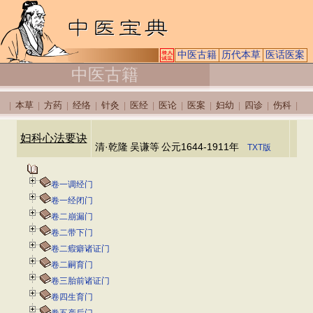
中医古籍
历代本草
医话医案
中医古籍
本草
方药
经络
针灸
医经
医论
医案
妇幼
四诊
伤科
|
|
|
|
|
|
|
|
|
|
|
妇科心法要诀
清·乾隆
吴谦等
公元1644-1911年
TXT版
卷一调经门
卷一经闭门
卷二崩漏门
卷二带下门
卷二瘕癖诸证门
卷二嗣育门
卷三胎前诸证门
卷四生育门