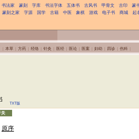
书法家
篆刻
字库
书法字体
五体书
古风书
甲骨文
古印
篆
篆刻之家
字源
国学
古籍
中医
象棋
游戏
电子书
商城
起
本草
方药
经络
针灸
医经
医论
医案
妇幼
四诊
伤科
|
|
|
|
|
|
|
|
|
|
|
书
TXT版
开关