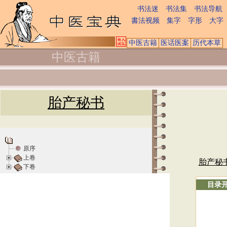
书法迷
书法集
书法导航
書法视频
集字
字形
大字
中医古籍
医话医案
历代本草
中医古籍
胎产秘书
原序
上卷
胎产秘
下卷
目录