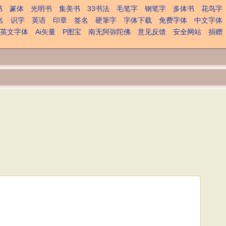
书
篆体
光明书
集美书
33书法
毛笔字
钢笔字
多体书
花鸟字
名
识字
英语
印章
签名
硬筆字
字体下载
免费字体
中文字体
英文字体
Ai矢量
P图宝
南无阿弥陀佛
意见反馈
安全网站
捐赠