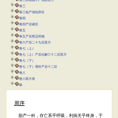
卷二辨病胎小产弱症医方
卷三
卷三临产须知异症
卷四
卷四产后诸症
卷五
卷五产后禁忌药物
卷六产后二十九症医方
卷七（上）
卷七（上）产后论解三十二症医方
卷七（下）
卷七（下）增补产后十二症
卷八
卷八医方类
跋