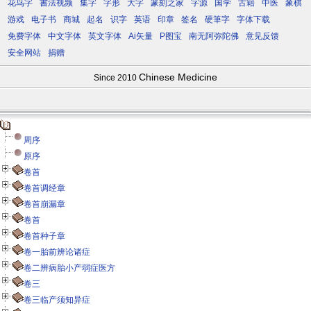
花鸟字
書法视频
集字
字形
大字
篆刻之家
字源
国学
古籍
中医
象棋
游戏
电子书
商城
起名
识字
英语
印章
签名
硬筆字
字体下载
免费字体
中文字体
英文字体
Ai矢量
P图宝
南无阿弥陀佛
意见反馈
安全网站
捐赠
Chinese Medicine
Since 2010
周序
原序
卷首
卷首调经章
卷首崩漏章
卷首
卷首种子章
卷一胎前辨论诸症
卷二辨病胎小产弱症医方
卷三
卷三临产须知异症