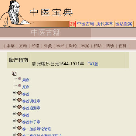
中医古籍
历代本草
医话医案
中医古籍
本草
方药
经络
针灸
医经
医论
医案
妇幼
四诊
伤科
|
|
|
|
|
|
|
|
|
|
|
胎产指南
清
张曜孙
公元1644-1911年
TXT版
周序
原序
卷首
卷首调经章
卷首崩漏章
卷首
卷首种子章
卷一胎前辨论诸症