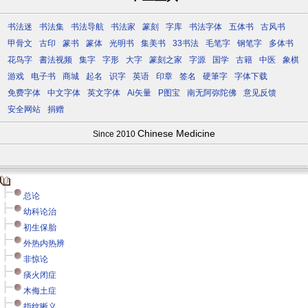
书法迷
书法集
书法导航
书法家
篆刻
字库
书法字体
五体书
古风书
甲骨文
古印
篆书
篆体
光明书
集美书
33书法
毛笔字
钢笔字
多体书
花鸟字
書法视频
集字
字形
大字
篆刻之家
字源
国学
古籍
中医
象棋
游戏
电子书
商城
起名
识字
英语
印章
签名
硬筆字
字体下载
免费字体
中文字体
英文字体
Ai矢量
P图宝
南无阿弥陀佛
意见反馈
安全网站
捐赠
Chinese Medicine
Since 2010
总论
幼科论治
初生保胎
外热内热辨
非惊论
痰火闭症
木侮土症
指纹晰义