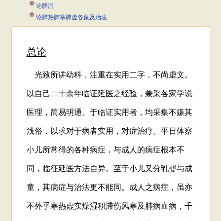
论脾湿
论肺热肺寒肺虚各象及治法