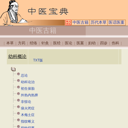
中医古籍
历代本草
医话医案
中医古籍
本草
方药
经络
针灸
医经
医论
医案
妇幼
四诊
伤科
|
|
|
|
|
|
|
|
|
|
|
幼科概论
TXT版
总论
幼科论治
初生保胎
外热内热辨
非惊论
痰火闭症
木侮土症
指纹晰义