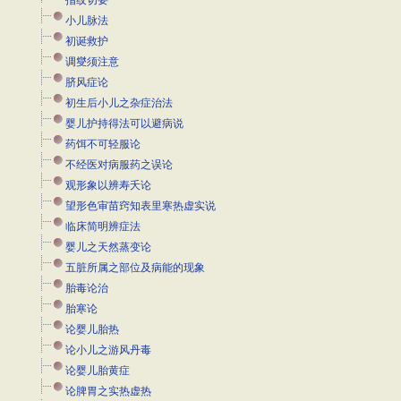
指纹切要
小儿脉法
初诞救护
调燮须注意
脐风症论
初生后小儿之杂症治法
婴儿护持得法可以避病说
药饵不可轻服论
不经医对病服药之误论
观形象以辨寿夭论
望形色审苗窍知表里寒热虚实说
临床简明辨症法
婴儿之天然蒸变论
五脏所属之部位及病能的现象
胎毒论治
胎寒论
论婴儿胎热
论小儿之游风丹毒
论婴儿胎黄症
论脾胃之实热虚热