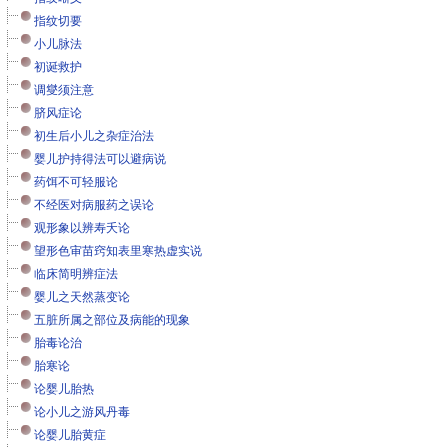
指纹切要
小儿脉法
初诞救护
调燮须注意
脐风症论
初生后小儿之杂症治法
婴儿护持得法可以避病说
药饵不可轻服论
不经医对病服药之误论
观形象以辨寿夭论
望形色审苗窍知表里寒热虚实说
临床简明辨症法
婴儿之天然蒸变论
五脏所属之部位及病能的现象
胎毒论治
胎寒论
论婴儿胎热
论小儿之游风丹毒
论婴儿胎黄症