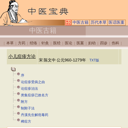
中医古籍
历代本草
医话医案
中医古籍
本草
方药
经络
针灸
医经
医论
医案
妇幼
四诊
伤科
|
|
|
|
|
|
|
|
|
|
|
小儿痘疹方论
宋
陈文中
公元960-1279年
TXT版
序
论痘疹受病之由
论痘疹治法
类集痘疹已效名方
附方
制附子法
丹溪先生解疮毒药
稀痘方