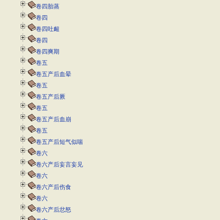
卷四胎蒸
卷四
卷四吐衄
卷四
卷四爽期
卷五
卷五产后血晕
卷五
卷五产后厥
卷五
卷五产后血崩
卷五
卷五产后短气似喘
卷六
卷六产后妄言妄见
卷六
卷六产后伤食
卷六
卷六产后忿怒