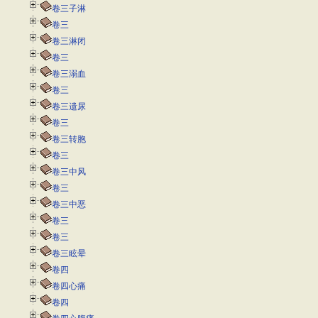
卷三子淋
卷三
卷三淋闭
卷三
卷三溺血
卷三
卷三遗尿
卷三
卷三转胞
卷三
卷三中风
卷三
卷三中恶
卷三
卷三
卷三眩晕
卷四
卷四心痛
卷四