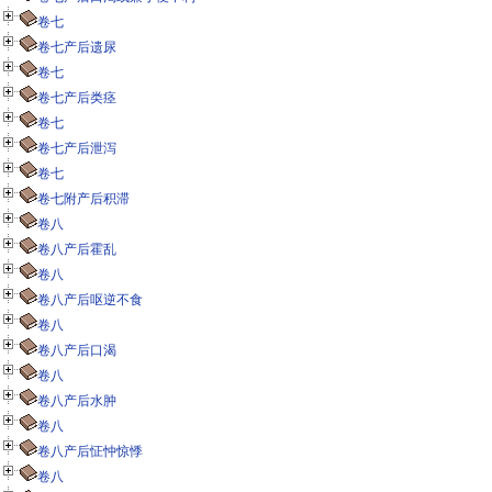
卷七
卷七产后遗尿
卷七
卷七产后类痉
卷七
卷七产后泄泻
卷七
卷七附产后积滞
卷八
卷八产后霍乱
卷八
卷八产后呕逆不食
卷八
卷八产后口渴
卷八
卷八产后水肿
卷八
卷八产后怔忡惊悸
卷八