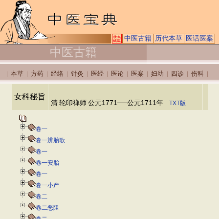
中医古籍
历代本草
医话医案
中医古籍
本草
方药
经络
针灸
医经
医论
医案
妇幼
四诊
伤科
|
|
|
|
|
|
|
|
|
|
|
女科秘旨
清
轮印禅师
公元1771──公元1711年
TXT版
卷一
卷一辨胎歌
卷一
卷一安胎
卷一
卷一小产
卷二
卷二恶阻