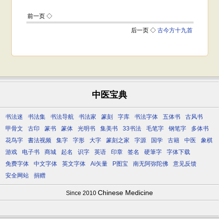
中医宝典
书法迷
书法集
书法导航
书法家
篆刻
字库
书法字体
五体书
古风书
甲骨文
古印
篆书
篆体
光明书
集美书
33书法
毛笔字
钢笔字
多体书
花鸟字
書法视频
集字
字形
大字
篆刻之家
字源
国学
古籍
中医
象棋
游戏
电子书
商城
起名
识字
英语
印章
签名
硬筆字
字体下载
免费字体
中文字体
英文字体
Ai矢量
P图宝
南无阿弥陀佛
意见反馈
安全网站
捐赠
Chinese Medicine
Since 2010