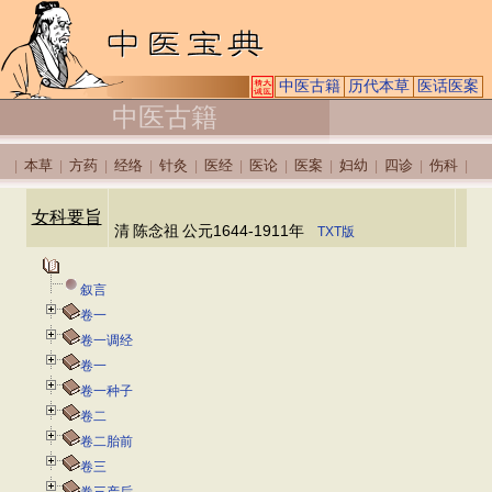
中医古籍
历代本草
医话医案
中医古籍
本草
方药
经络
针灸
医经
医论
医案
妇幼
四诊
伤科
|
|
|
|
|
|
|
|
|
|
|
女科要旨
清
陈念祖
公元1644-1911年
TXT版
叙言
卷一
卷一调经
卷一
卷一种子
卷二
卷二胎前
卷三