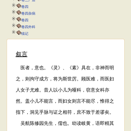
卷三产后
卷四
卷四杂病
卷四
卷四外科
续记