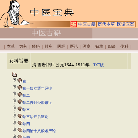
中医古籍
历代本草
医话医案
中医古籍
本草
方药
经络
针灸
医经
医论
医案
妇幼
四诊
伤科
|
|
|
|
|
|
|
|
|
|
|
女科旨要
清
雪岩禅师
公元1644-1911年
TXT版
卷一
卷一妇女逐年经症
卷二
卷二按月受胎形症
卷三
卷三诊产后证论
卷四
卷四治十八般难产论