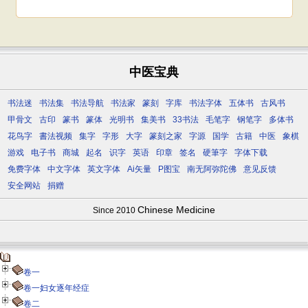
中医宝典
书法迷
书法集
书法导航
书法家
篆刻
字库
书法字体
五体书
古风书
甲骨文
古印
篆书
篆体
光明书
集美书
33书法
毛笔字
钢笔字
多体书
花鸟字
書法视频
集字
字形
大字
篆刻之家
字源
国学
古籍
中医
象棋
游戏
电子书
商城
起名
识字
英语
印章
签名
硬筆字
字体下载
免费字体
中文字体
英文字体
Ai矢量
P图宝
南无阿弥陀佛
意见反馈
安全网站
捐赠
Chinese Medicine
Since 2010
卷一
卷一妇女逐年经症
卷二