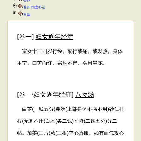
卷四
卷四方症补遗
卷四