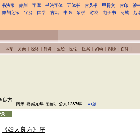
书法家
篆刻
字库
书法字体
五体书
古风书
甲骨文
古印
篆
篆刻之家
字源
国学
古籍
中医
象棋
游戏
电子书
商城
起
本草
方药
经络
针灸
医经
医论
医案
妇幼
四诊
伤科
|
|
|
|
|
|
|
|
|
|
|
全良方
南宋·嘉熙元年
陈自明
公元1237年
TXT版
开关