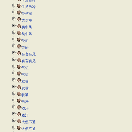
手足厥冷
手足厥冷
类伤寒
类伤寒
类中风
类中风
类疟
类疟
妄言妄见
妄言妄见
气短
气短
发喘
发喘
咳嗽
自汗
盗汗
盗汗
大便不通
大便不通