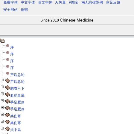
免费字体
中文字体
英文字体
Ai矢量
P图宝
南无阿弥陀佛
意见反馈
安全网站
捐赠
Chinese Medicine
Since 2010
序
序
序
序
产后总论
产后总论
胞衣不下
血崩血晕
手足厥冷
手足厥冷
类伤寒
类伤寒
类中风