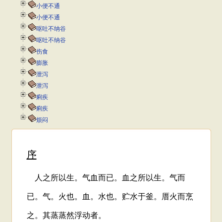
小便不通
小便不通
呕吐不纳谷
呕吐不纳谷
伤食
膨胀
泄泻
泄泻
痢疾
痢疾
烦闷