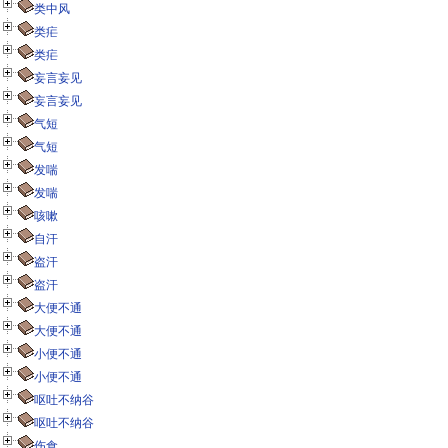
类中风
类疟
类疟
妄言妄见
妄言妄见
气短
气短
发喘
发喘
咳嗽
自汗
盗汗
盗汗
大便不通
大便不通
小便不通
小便不通
呕吐不纳谷
呕吐不纳谷
伤食