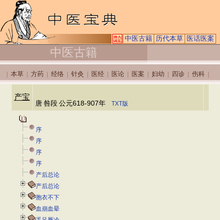
中医古籍
历代本草
医话医案
中医古籍
本草
方药
经络
针灸
医经
医论
医案
妇幼
四诊
伤科
|
|
|
|
|
|
|
|
|
|
|
产宝
唐
咎段
公元618-907年
TXT版
序
序
序
序
产后总论
产后总论
胞衣不下
血崩血晕