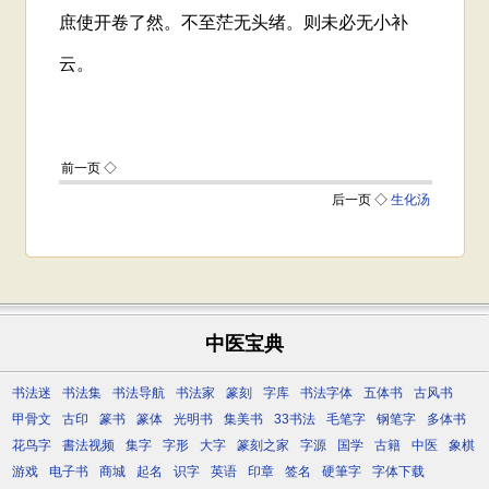
中医宝典
书法迷
书法集
书法导航
书法家
篆刻
字库
书法字体
五体书
古风书
甲骨文
古印
篆书
篆体
光明书
集美书
33书法
毛笔字
钢笔字
多体书
花鸟字
書法视频
集字
字形
大字
篆刻之家
字源
国学
古籍
中医
象棋
游戏
电子书
商城
起名
识字
英语
印章
签名
硬筆字
字体下载