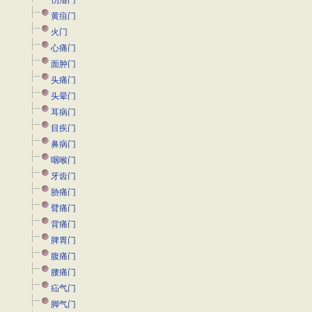
伤湿门
黄疸门
火门
心痛门
面肿门
头痛门
头晕门
耳病门
目疾门
鼻病门
咽喉门
牙齿门
胁痛门
臂痛门
背痛门
脾胃门
腹痛门
腰痛门
疝气门
脚气门