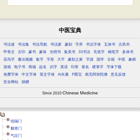
中医宝典
书法迷
书法集
书法导航
书法家
篆刻
字库
书法字体
五体书
古风书
甲骨文
古印
篆书
篆体
光明书
集美书
33书法
毛笔字
钢笔字
多体书
花鸟字
書法视频
集字
字形
大字
篆刻之家
字源
国学
古籍
中医
象棋
游戏
电子书
商城
起名
识字
英语
印章
签名
硬筆字
字体下载
免费字体
中文字体
英文字体
Ai矢量
P图宝
南无阿弥陀佛
意见反馈
安全网站
捐赠
Chinese Medicine
Since 2010
噎隔门
翻胃门
气症门