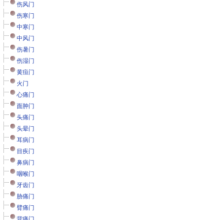
伤风门
伤寒门
中寒门
中风门
伤暑门
伤湿门
黄疸门
火门
心痛门
面肿门
头痛门
头晕门
耳病门
目疾门
鼻病门
咽喉门
牙齿门
胁痛门
臂痛门
背痛门