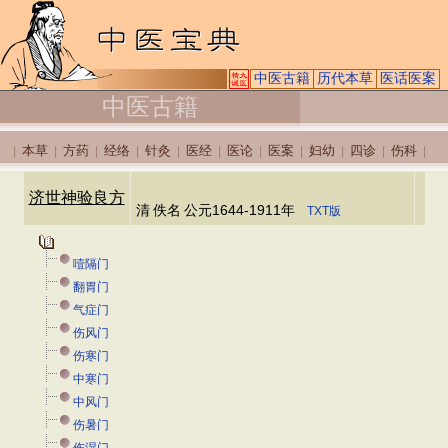
中医古籍
历代本草
医话医案
中医古籍
本草
方药
经络
针灸
医经
医论
医案
妇幼
四诊
伤科
|
|
|
|
|
|
|
|
|
|
|
济世神验良方
清
佚名
公元1644-1911年
TXT版
噎隔门
翻胃门
气症门
伤风门
伤寒门
中寒门
中风门
伤暑门