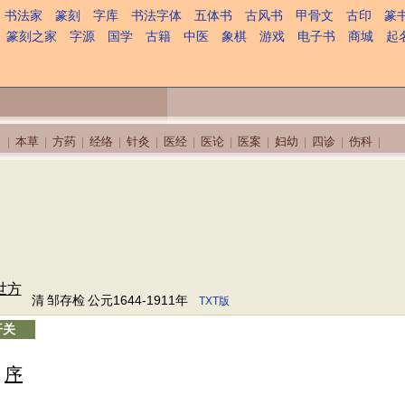
书法家
篆刻
字库
书法字体
五体书
古风书
甲骨文
古印
篆
篆刻之家
字源
国学
古籍
中医
象棋
游戏
电子书
商城
起
本草
方药
经络
针灸
医经
医论
医案
妇幼
四诊
伤科
|
|
|
|
|
|
|
|
|
|
|
世方
清
邹存检
公元1644-1911年
TXT版
开关