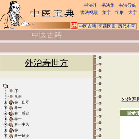
书法迷
书法集
书法导航
書法视频
集字
字形
大字
中医古籍
医话医案
历代本草
中医古籍
外治寿世方
序
凡例
外治寿
卷一伤寒
卷一
目录
卷一感冒
卷一
卷一中风
卷一
卷一瘫痪