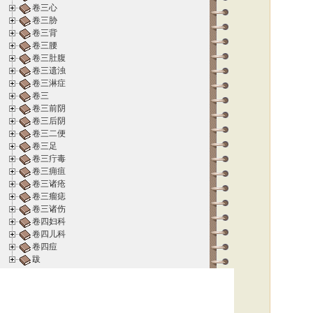
卷三心
卷三胁
卷三背
卷三腰
卷三肚腹
卷三遗浊
卷三淋症
卷三
卷三前阴
卷三后阴
卷三二便
卷三足
卷三疔毒
卷三痈疽
卷三诸疮
卷三瘤痣
卷三诸伤
卷四妇科
卷四儿科
卷四痘
跋