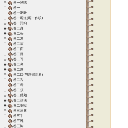
卷一哮喘
卷一
卷一呕吐
卷一呃逆(呃一作咳)
卷一泻痢
卷二身
卷二头
卷二发
卷二眉
卷二面
卷二目
卷二耳
卷二鼻
卷二唇
卷二口(与唇部参看)
卷二舌
卷二齿
卷二须
卷二腮颊
卷二颈项
卷二咽喉
卷三肩腋
卷三手
卷三乳
卷三胸