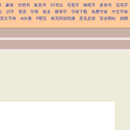
书
篆体
光明书
集美书
33书法
毛笔字
钢笔字
多体书
花鸟字
名
识字
英语
印章
签名
硬筆字
字体下载
免费字体
中文字体
英文字体
Ai矢量
P图宝
南无阿弥陀佛
意见反馈
安全网站
捐赠