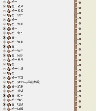
卷一
卷一诸风
卷一瘾疹
卷一痰疾
卷一
卷一黄胆
卷一
卷一劳伤
卷一
卷一诸血
卷一
卷一诸汗
卷一疟疾
卷一瘟疫
卷一
卷一中暑
卷一
卷一霍乱
卷一痧症(与霍乱参看)
卷一鼓胀
卷一肿满
卷一痞积
卷一食积
卷一噎隔
卷一咳嗽