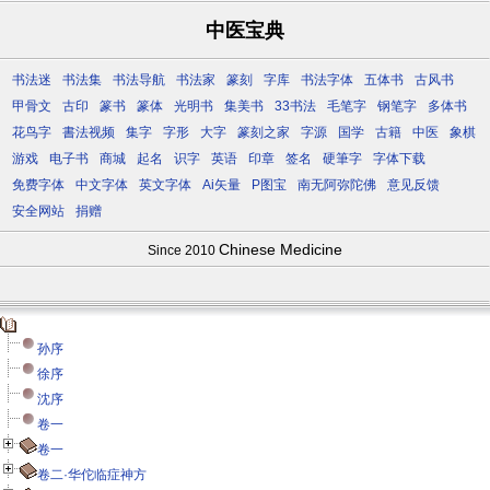
中医宝典
书法迷
书法集
书法导航
书法家
篆刻
字库
书法字体
五体书
古风书
甲骨文
古印
篆书
篆体
光明书
集美书
33书法
毛笔字
钢笔字
多体书
花鸟字
書法视频
集字
字形
大字
篆刻之家
字源
国学
古籍
中医
象棋
游戏
电子书
商城
起名
识字
英语
印章
签名
硬筆字
字体下载
免费字体
中文字体
英文字体
Ai矢量
P图宝
南无阿弥陀佛
意见反馈
安全网站
捐赠
Chinese Medicine
Since 2010
孙序
徐序
沈序
卷一
卷一
卷二·华佗临症神方