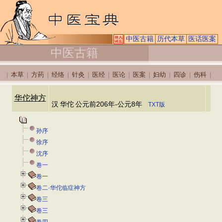
中医古籍
历代本草
医话医案
中医古籍
本草
方药
经络
针灸
医经
医论
医案
妇幼
四诊
伤科
|
|
|
|
|
|
|
|
|
|
|
华佗神方
汉
华佗
公元前206年-公元8年
TXT版
孙序
徐序
沈序
卷一
卷一
卷二·华佗临症神方
卷三
卷三