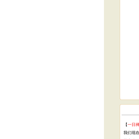
【
一日
我们现