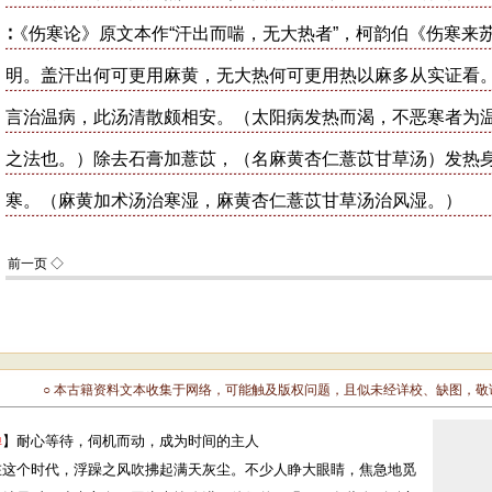
○ 本古籍资料文本收集于网络，可能触及版权问题，且似未经详校、缺图，
禅
】耐心等待，伺机而动，成为时间的主人
在这个时代，浮躁之风吹拂起满天灰尘。不少人睁大眼睛，焦急地觅