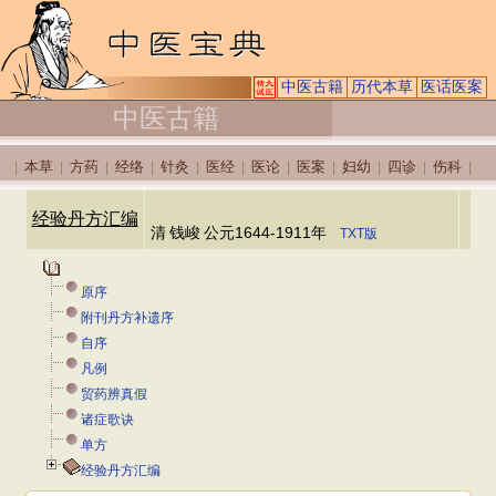
中医古籍
历代本草
医话医案
中医古籍
本草
方药
经络
针灸
医经
医论
医案
妇幼
四诊
伤科
|
|
|
|
|
|
|
|
|
|
|
经验丹方汇编
清
钱峻
公元1644-1911年
TXT版
原序
附刊丹方补遗序
自序
凡例
贸药辨真假
诸症歌诀
单方
经验丹方汇编