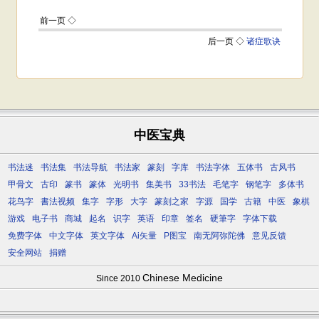
中医宝典
书法迷
书法集
书法导航
书法家
篆刻
字库
书法字体
五体书
古风书
甲骨文
古印
篆书
篆体
光明书
集美书
33书法
毛笔字
钢笔字
多体书
花鸟字
書法视频
集字
字形
大字
篆刻之家
字源
国学
古籍
中医
象棋
游戏
电子书
商城
起名
识字
英语
印章
签名
硬筆字
字体下载
免费字体
中文字体
英文字体
Ai矢量
P图宝
南无阿弥陀佛
意见反馈
安全网站
捐赠
Chinese Medicine
Since 2010