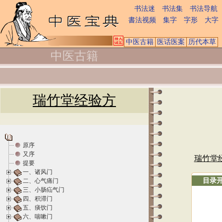
书法迷
书法集
书法导航
書法视频
集字
字形
大字
中医古籍
医话医案
历代本草
中医古籍
瑞竹堂经验方
原序
又序
瑞竹堂
提要
一、诸风门
目录
二、心气痛门
三、小肠疝气门
四、积滞门
五、痰饮门
六、喘嗽门