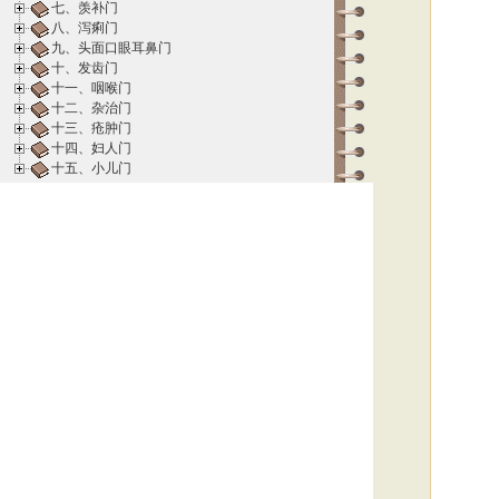
七、羡补门
八、泻痢门
九、头面口眼耳鼻门
十、发齿门
十一、咽喉门
十二、杂治门
十三、疮肿门
十四、妇人门
十五、小儿门