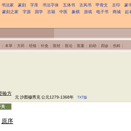
书法家
篆刻
字库
书法字体
五体书
古风书
甲骨文
古印
篆
篆刻之家
字源
国学
古籍
中医
象棋
游戏
电子书
商城
起
本草
方药
经络
针灸
医经
医论
医案
妇幼
四诊
伤科
|
|
|
|
|
|
|
|
|
|
|
经验方
元
沙图穆秀克
公元1279-1368年
TXT版
开关