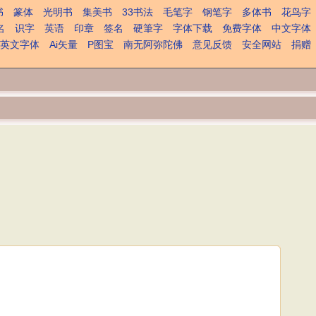
书
篆体
光明书
集美书
33书法
毛笔字
钢笔字
多体书
花鸟字
名
识字
英语
印章
签名
硬筆字
字体下载
免费字体
中文字体
英文字体
Ai矢量
P图宝
南无阿弥陀佛
意见反馈
安全网站
捐赠