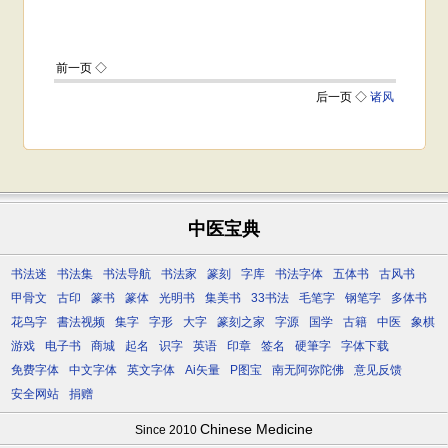
中医宝典
书法迷
书法集
书法导航
书法家
篆刻
字库
书法字体
五体书
古风书
甲骨文
古印
篆书
篆体
光明书
集美书
33书法
毛笔字
钢笔字
多体书
花鸟字
書法视频
集字
字形
大字
篆刻之家
字源
国学
古籍
中医
象棋
游戏
电子书
商城
起名
识字
英语
印章
签名
硬筆字
字体下载
免费字体
中文字体
英文字体
Ai矢量
P图宝
南无阿弥陀佛
意见反馈
安全网站
捐赠
Chinese Medicine
Since 2010