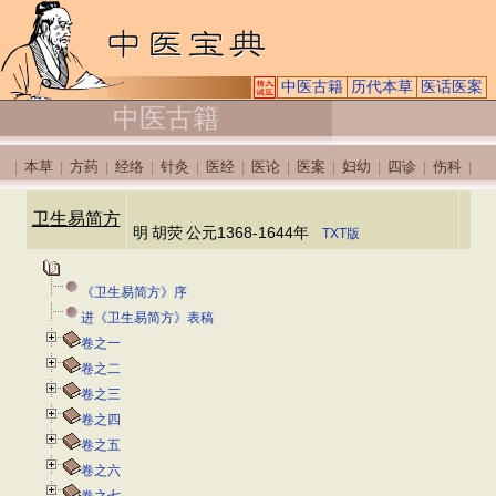
中医古籍
历代本草
医话医案
中医古籍
本草
方药
经络
针灸
医经
医论
医案
妇幼
四诊
伤科
|
|
|
|
|
|
|
|
|
|
|
卫生易简方
明
胡荧
公元1368-1644年
TXT版
《卫生易简方》序
进《卫生易简方》表稿
卷之一
卷之二
卷之三
卷之四
卷之五
卷之六