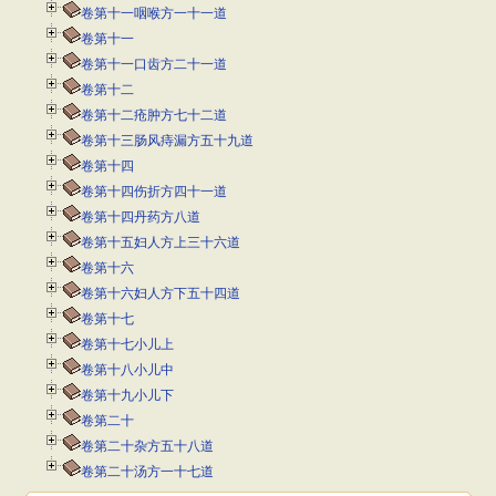
卷第十一咽喉方一十一道
卷第十一
卷第十一口齿方二十一道
卷第十二
卷第十二疮肿方七十二道
卷第十三肠风痔漏方五十九道
卷第十四
卷第十四伤折方四十一道
卷第十四丹药方八道
卷第十五妇人方上三十六道
卷第十六
卷第十六妇人方下五十四道
卷第十七
卷第十七小儿上
卷第十八小儿中
卷第十九小儿下
卷第二十
卷第二十杂方五十八道
卷第二十汤方一十七道