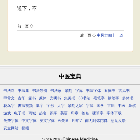
中医宝典
书法迷
书法集
书法导航
书法家
篆刻
字库
书法字体
五体书
古风书
甲骨文
古印
篆书
篆体
光明书
集美书
33书法
毛笔字
钢笔字
多体书
花鸟字
書法视频
集字
字形
大字
篆刻之家
字源
国学
古籍
中医
象棋
游戏
电子书
商城
起名
识字
英语
印章
签名
硬筆字
字体下载
免费字体
中文字体
英文字体
Ai矢量
P图宝
南无阿弥陀佛
意见反馈
安全网站
捐赠
Chinese Medicine
Since 2010