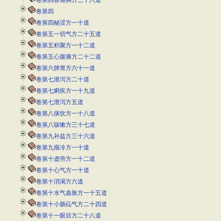
卷第四香港脚方三十六道
卷第四
卷第四秘涩方一十道
卷第五一切气方二十五道
卷第五积聚方一十二道
卷第五心腹痛方二十二道
卷第六脾胃方六十一道
卷第七泄泻方二十道
卷第七痢疾方一十九道
卷第七泄泻方五道
卷第八痰饮方一十八道
卷第八咳嗽方三十七道
卷第九补益方三十六道
卷第九痼冷方一十道
卷第十虚劳方一十二道
卷第十心气方一十道
卷第十消渴方六道
卷第十水气蛊胀方一十五道
卷第十小肠疝气方二十四道
卷第十一眼目方二十八道