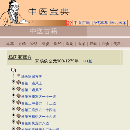
中医古籍
历代本草
医话医案
中医古籍
本草
方药
经络
针灸
医经
医论
医案
妇幼
四诊
伤科
|
|
|
|
|
|
|
|
|
|
|
杨氏家藏方
宋
杨倓
公元960-1279年
TXT版
杨氏家藏方序
卷第一诸风上
卷第二诸风下
卷第三伤寒方一十一道
卷第三中暑方一十三道
卷第三疟疾方一十四道
卷第三积热方一十六道
卷第四风湿方八道