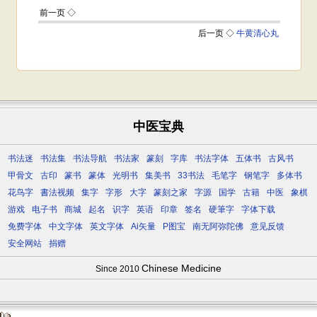
中医宝典
书法迷
书法集
书法导航
书法家
篆刻
字库
书法字体
五体书
古风书
甲骨文
古印
篆书
篆体
光明书
集美书
33书法
毛笔字
钢笔字
多体书
花鸟字
書法视频
集字
字形
大字
篆刻之家
字源
国学
古籍
中医
象棋
游戏
电子书
商城
起名
识字
英语
印章
签名
硬筆字
字体下载
免费字体
中文字体
英文字体
Ai矢量
P图宝
南无阿弥陀佛
意见反馈
安全网站
捐赠
Chinese Medicine
Since 2010