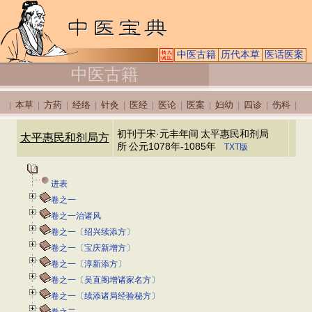
中医古籍
历代本草
医话医案
中医古籍
本草
方药
经络
针灸
医经
医论
医案
妇幼
四诊
伤科
|
|
|
|
|
|
|
|
|
|
|
初刊于宋·元丰年间
太平惠民和剂局
太平惠民和剂局方
所
公元1078年-1085年
TXT版
进表
卷之一
卷之一治诸风
卷之一〔绍兴续添方〕
卷之一〔宝庆新增方〕
卷之一〔淳新添方〕
卷之一〔吴直阁增诸家名方〕
卷之一〔续添诸局经验秘方〕