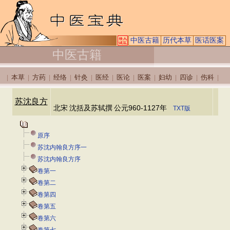
中医古籍
历代本草
医话医案
中医古籍
本草
方药
经络
针灸
医经
医论
医案
妇幼
四诊
伤科
|
|
|
|
|
|
|
|
|
|
|
苏沈良方
北宋
沈括及苏轼撰
公元960-1127年
TXT版
原序
苏沈内翰良方序一
苏沈内翰良方序
卷第一
卷第二
卷第四
卷第五
卷第六