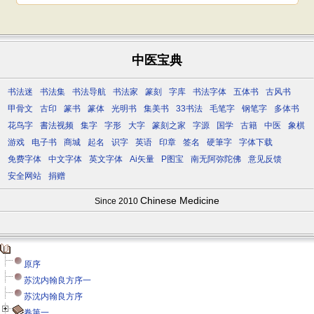
中医宝典
书法迷
书法集
书法导航
书法家
篆刻
字库
书法字体
五体书
古风书
甲骨文
古印
篆书
篆体
光明书
集美书
33书法
毛笔字
钢笔字
多体书
花鸟字
書法视频
集字
字形
大字
篆刻之家
字源
国学
古籍
中医
象棋
游戏
电子书
商城
起名
识字
英语
印章
签名
硬筆字
字体下载
免费字体
中文字体
英文字体
Ai矢量
P图宝
南无阿弥陀佛
意见反馈
安全网站
捐赠
Chinese Medicine
Since 2010
原序
苏沈内翰良方序一
苏沈内翰良方序
卷第一