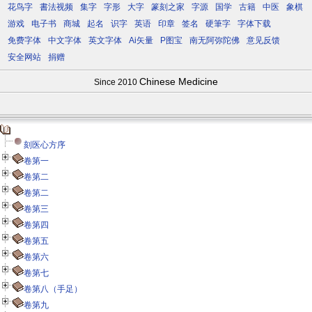
花鸟字
書法视频
集字
字形
大字
篆刻之家
字源
国学
古籍
中医
象棋
游戏
电子书
商城
起名
识字
英语
印章
签名
硬筆字
字体下载
免费字体
中文字体
英文字体
Ai矢量
P图宝
南无阿弥陀佛
意见反馈
安全网站
捐赠
Chinese Medicine
Since 2010
刻医心方序
卷第一
卷第二
卷第二
卷第三
卷第四
卷第五
卷第六
卷第七
卷第八（手足）
卷第九