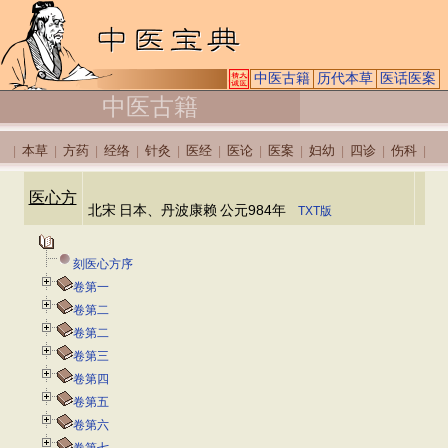
中医古籍
历代本草
医话医案
中医古籍
本草
方药
经络
针灸
医经
医论
医案
妇幼
四诊
伤科
|
|
|
|
|
|
|
|
|
|
|
医心方
北宋
日本、丹波康赖
公元984年
TXT版
刻医心方序
卷第一
卷第二
卷第二
卷第三
卷第四
卷第五
卷第六