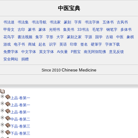
中医宝典
书法迷
书法集
书法导航
书法家
篆刻
字库
书法字体
五体书
古风书
甲骨文
古印
篆书
篆体
光明书
集美书
33书法
毛笔字
钢笔字
多体书
花鸟字
書法视频
集字
字形
大字
篆刻之家
字源
国学
古籍
中医
象棋
游戏
电子书
商城
起名
识字
英语
印章
签名
硬筆字
字体下载
免费字体
中文字体
英文字体
Ai矢量
P图宝
南无阿弥陀佛
意见反馈
安全网站
捐赠
Chinese Medicine
Since 2010
上品·卷第一
上品·卷第一
上品·卷第一
中品·卷第二
下品·卷第三
下品·卷第三