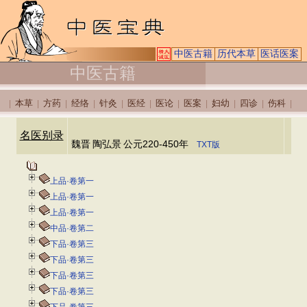
中医古籍
历代本草
医话医案
中医古籍
本草
方药
经络
针灸
医经
医论
医案
妇幼
四诊
伤科
|
|
|
|
|
|
|
|
|
|
|
名医别录
魏晋
陶弘景
公元220-450年
TXT版
上品·卷第一
上品·卷第一
上品·卷第一
中品·卷第二
下品·卷第三
下品·卷第三
下品·卷第三
下品·卷第三