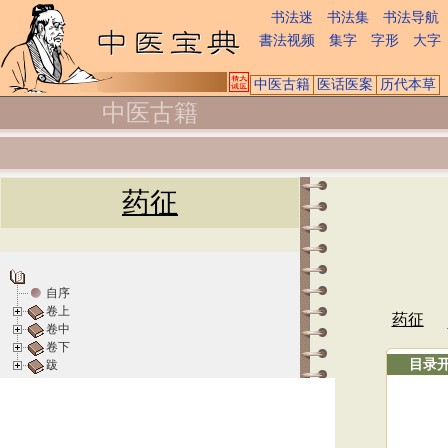
书法迷
书法集
书法导航
書法视频
集字
字形
大字
中医古籍
医话医案
历代本草
中医古籍
药征
自序
卷上
药征
卷中
卷下
目录
跋