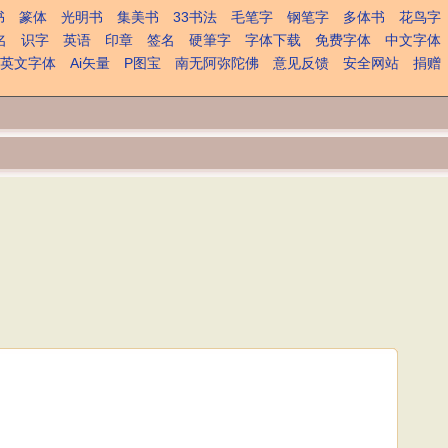
书
篆体
光明书
集美书
33书法
毛笔字
钢笔字
多体书
花鸟字
名
识字
英语
印章
签名
硬筆字
字体下载
免费字体
中文字体
英文字体
Ai矢量
P图宝
南无阿弥陀佛
意见反馈
安全网站
捐赠