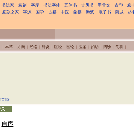
书法家
篆刻
字库
书法字体
五体书
古风书
甲骨文
古印
篆
篆刻之家
字源
国学
古籍
中医
象棋
游戏
电子书
商城
起
本草
方药
经络
针灸
医经
医论
医案
妇幼
四诊
伤科
|
|
|
|
|
|
|
|
|
|
|
TXT版
开关