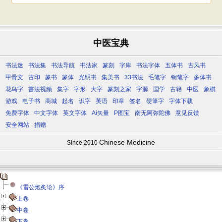
中医宝典
书法迷
书法集
书法导航
书法家
篆刻
字库
书法字体
五体书
古风书
甲骨文
古印
篆书
篆体
光明书
集美书
33书法
毛笔字
钢笔字
多体书
花鸟字
書法视频
集字
字形
大字
篆刻之家
字源
国学
古籍
中医
象棋
游戏
电子书
商城
起名
识字
英语
印章
签名
硬筆字
字体下载
免费字体
中文字体
英文字体
Ai矢量
P图宝
南无阿弥陀佛
意见反馈
安全网站
捐赠
Chinese Medicine
Since 2010
《雷公炮炙论》序
上卷
中卷
下卷