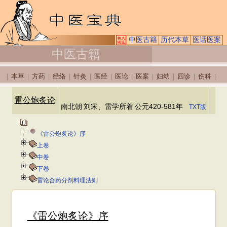
中医古籍
历代本草
医话医案
中医古籍
本草
方药
经络
针灸
医经
医论
医案
妇幼
四诊
伤科
|
|
|
|
|
|
|
|
|
|
|
雷公炮炙论
南北朝
刘宋、雷学所着
公元420-581年
TXT版
《雷公炮炙论》序
上卷
中卷
下卷
雷论合药分剂料理法则