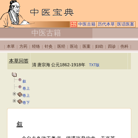
中医古籍
历代本草
医话医案
中医古籍
本草
方药
经络
针灸
医经
医论
医案
妇幼
四诊
伤科
|
|
|
|
|
|
|
|
|
|
|
本草问答
清
唐宗海
公元1862-1918年
TXT版
叙
卷上
卷上
卷下