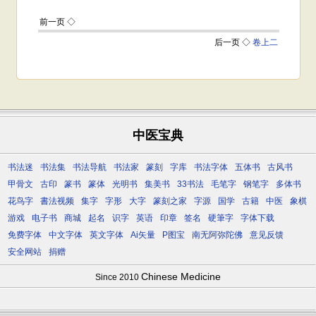
中医宝典
书法迷
书法集
书法导航
书法家
篆刻
字库
书法字体
五体书
古风书
甲骨文
古印
篆书
篆体
光明书
集美书
33书法
毛笔字
钢笔字
多体书
花鸟字
書法视频
集字
字形
大字
篆刻之家
字源
国学
古籍
中医
象棋
游戏
电子书
商城
起名
识字
英语
印章
签名
硬筆字
字体下载
免费字体
中文字体
英文字体
Ai矢量
P图宝
南无阿弥陀佛
意见反馈
安全网站
捐赠
Chinese Medicine
Since 2010