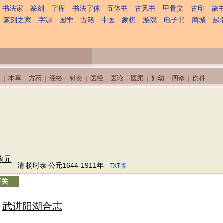
书法家
篆刻
字库
书法字体
五体书
古风书
甲骨文
古印
篆
篆刻之家
字源
国学
古籍
中医
象棋
游戏
电子书
商城
起
本草
方药
经络
针灸
医经
医论
医案
妇幼
四诊
伤科
|
|
|
|
|
|
|
|
|
|
|
钩元
清
杨时泰
公元1644-1911年
TXT版
开关