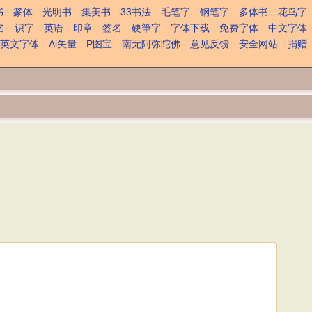
书
篆体
光明书
集美书
33书法
毛笔字
钢笔字
多体书
花鸟字
名
识字
英语
印章
签名
硬筆字
字体下载
免费字体
中文字体
英文字体
Ai矢量
P图宝
南无阿弥陀佛
意见反馈
安全网站
捐赠