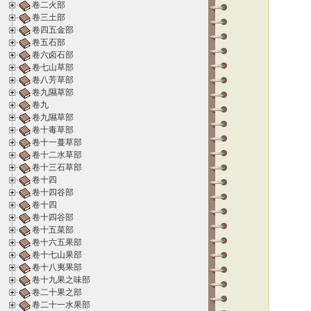
卷二火部
卷三土部
卷四五金部
卷五石部
卷六卤石部
卷七山草部
卷八芳草部
卷九隰草部
卷九
卷九隰草部
卷十毒草部
卷十一蔓草部
卷十二水草部
卷十三石草部
卷十四
卷十四谷部
卷十四
卷十四谷部
卷十五菜部
卷十六五果部
卷十七山果部
卷十八夷果部
卷十九果之味部
卷二十果之部
卷二十一水果部