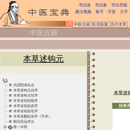
书法迷
书法集
书法导航
書法视频
集字
字形
大字
中医古籍
医话医案
历代本草
中医古籍
本草述钩元
武进阳湖合志
本草述钩元自序
本草述
本草述钩元邹序
本草述初刻陆序
目录
本草述初刻高序
本草述初刻毛序
本草述翻刻吴序（节录）
附论药品序次
卷一水部