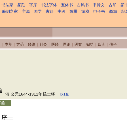
书法家
篆刻
字库
书法字体
五体书
古风书
甲骨文
古印
篆
篆刻之家
字源
国学
古籍
中医
象棋
游戏
电子书
商城
起
本草
方药
经络
针灸
医经
医论
医案
妇幼
四诊
伤科
|
|
|
|
|
|
|
|
|
|
|
编
清·公元1644-1911年
陈士铎
TXT版
开关