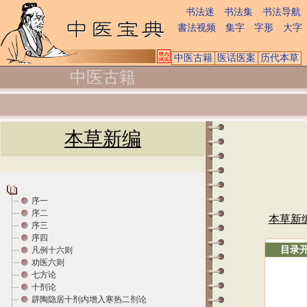
书法迷
书法集
书法导航
書法视频
集字
字形
大字
中医古籍
医话医案
历代本草
中医古籍
本草新编
序一
序二
本草新
序三
序四
目录
凡例十六则
劝医六则
七方论
十剂论
辟陶隐居十剂内增入寒热二剂论