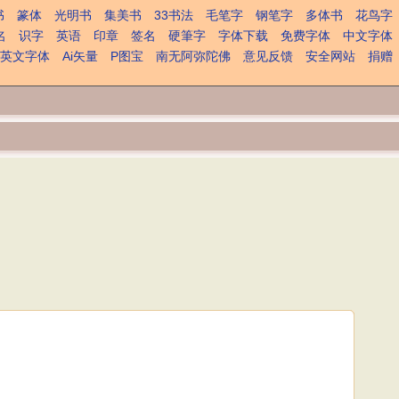
书
篆体
光明书
集美书
33书法
毛笔字
钢笔字
多体书
花鸟字
名
识字
英语
印章
签名
硬筆字
字体下载
免费字体
中文字体
英文字体
Ai矢量
P图宝
南无阿弥陀佛
意见反馈
安全网站
捐赠