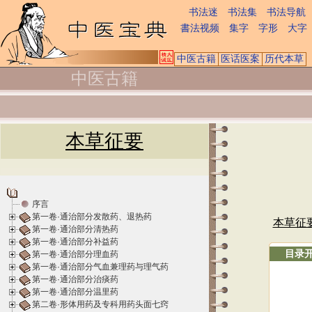
书法迷
书法集
书法导航
書法视频
集字
字形
大字
中医古籍
医话医案
历代本草
中医古籍
本草征要
序言
第一卷·通治部分发散药、退热药
本草征
第一卷·通治部分清热药
第一卷·通治部分补益药
目录
第一卷·通治部分理血药
第一卷·通治部分气血兼理药与理气药
第一卷·通治部分治痰药
第一卷·通治部分温里药
第二卷·形体用药及专科用药头面七窍