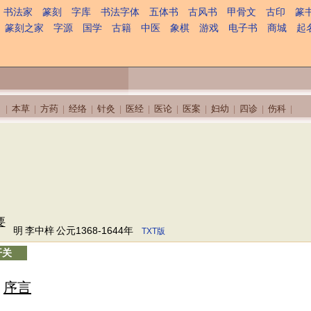
书法家
篆刻
字库
书法字体
五体书
古风书
甲骨文
古印
篆
篆刻之家
字源
国学
古籍
中医
象棋
游戏
电子书
商城
起
本草
方药
经络
针灸
医经
医论
医案
妇幼
四诊
伤科
|
|
|
|
|
|
|
|
|
|
|
要
明
李中梓
公元1368-1644年
TXT版
开关