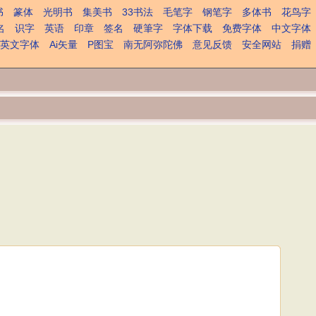
书
篆体
光明书
集美书
33书法
毛笔字
钢笔字
多体书
花鸟字
名
识字
英语
印章
签名
硬筆字
字体下载
免费字体
中文字体
英文字体
Ai矢量
P图宝
南无阿弥陀佛
意见反馈
安全网站
捐赠