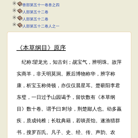
兽部第五十一卷兽之四
人部第五十二卷
人部第五十二卷
人部第五十二卷人之一