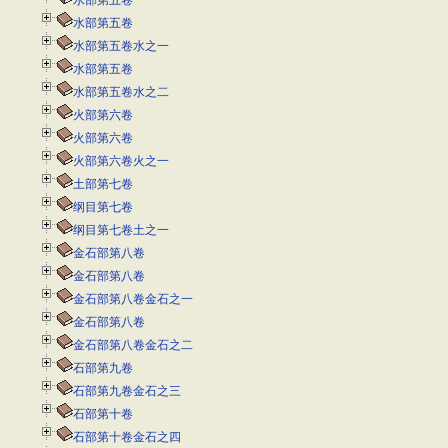
水部第五卷
水部第五卷
水部第五卷水之一
水部第五卷
水部第五卷水之二
火部第六卷
火部第六卷
火部第六卷火之一
土部第七卷
纲目第七卷
纲目第七卷土之一
金石部第八卷
金石部第八卷
金石部第八卷金石之一
金石部第八卷
金石部第八卷金石之二
石部第九卷
石部第九卷金石之三
石部第十卷
石部第十卷金石之四