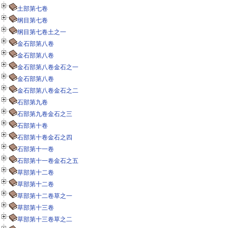
土部第七卷
纲目第七卷
纲目第七卷土之一
金石部第八卷
金石部第八卷
金石部第八卷金石之一
金石部第八卷
金石部第八卷金石之二
石部第九卷
石部第九卷金石之三
石部第十卷
石部第十卷金石之四
石部第十一卷
石部第十一卷金石之五
草部第十二卷
草部第十二卷
草部第十二卷草之一
草部第十三卷
草部第十三卷草之二