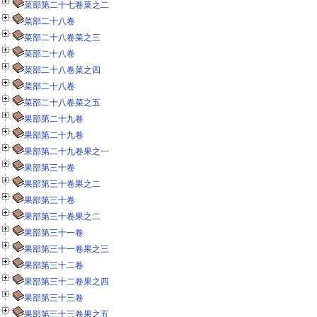
菜部第二十七卷菜之二
菜部二十八卷
菜部二十八卷菜之三
菜部二十八卷
菜部二十八卷菜之四
菜部二十八卷
菜部二十八卷菜之五
果部第二十九卷
果部第二十九卷
果部第二十九卷果之一
果部第三十卷
果部第三十卷果之二
果部第三十卷
果部第三十卷果之二
果部第三十一卷
果部第三十一卷果之三
果部第三十二卷
果部第三十二卷果之四
果部第三十三卷
果部第三十三卷果之五