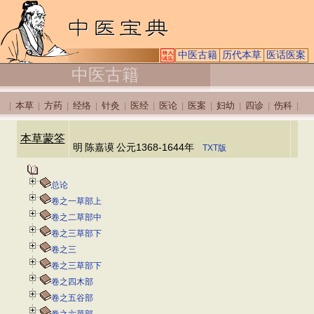
中医古籍
历代本草
医话医案
中医古籍
本草
方药
经络
针灸
医经
医论
医案
妇幼
四诊
伤科
|
|
|
|
|
|
|
|
|
|
|
本草蒙筌
明
陈嘉谟
公元1368-1644年
TXT版
总论
卷之一草部上
卷之二草部中
卷之三草部下
卷之三
卷之三草部下
卷之四木部
卷之五谷部