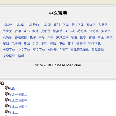
中医宝典
书法迷
书法集
书法导航
书法家
篆刻
字库
书法字体
五体书
古风书
甲骨文
古印
篆书
篆体
光明书
集美书
33书法
毛笔字
钢笔字
多体书
花鸟字
書法视频
集字
字形
大字
篆刻之家
字源
国学
古籍
中医
象棋
游戏
电子书
商城
起名
识字
英语
印章
签名
硬筆字
字体下载
免费字体
中文字体
英文字体
Ai矢量
P图宝
南无阿弥陀佛
意见反馈
安全网站
捐赠
Chinese Medicine
Since 2010
总论
卷之一草部上
卷之二草部中
卷之三草部下
卷之三