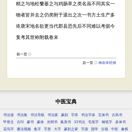
中医宝典
书法迷
书法集
书法导航
书法家
篆刻
字库
书法字体
五体书
古风书
甲骨文
古印
篆书
篆体
光明书
集美书
33书法
毛笔字
钢笔字
多体书
花鸟字
書法视频
集字
字形
大字
篆刻之家
字源
国学
古籍
中医
象棋