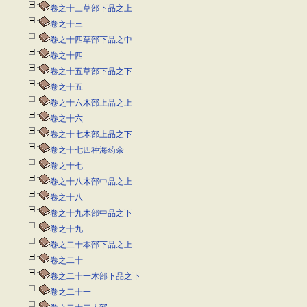
卷之十三草部下品之上
卷之十三
卷之十四草部下品之中
卷之十四
卷之十五草部下品之下
卷之十五
卷之十六木部上品之上
卷之十六
卷之十七木部上品之下
卷之十七四种海药余
卷之十七
卷之十八木部中品之上
卷之十八
卷之十九木部中品之下
卷之十九
卷之二十本部下品之上
卷之二十
卷之二十一木部下品之下
卷之二十一