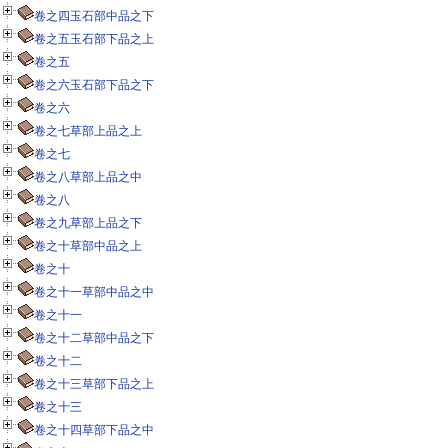
卷之四玉石部中品之下
卷之五玉石部下品之上
卷之五
卷之六玉石部下品之下
卷之六
卷之七草部上品之上
卷之七
卷之八草部上品之中
卷之八
卷之九草部上品之下
卷之十草部中品之上
卷之十
卷之十一草部中品之中
卷之十一
卷之十二草部中品之下
卷之十二
卷之十三草部下品之上
卷之十三
卷之十四草部下品之中