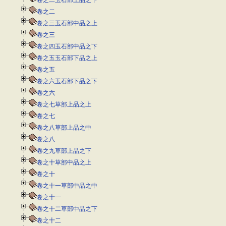
卷之二玉石部上品之下
卷之二
卷之三玉石部中品之上
卷之三
卷之四玉石部中品之下
卷之五玉石部下品之上
卷之五
卷之六玉石部下品之下
卷之六
卷之七草部上品之上
卷之七
卷之八草部上品之中
卷之八
卷之九草部上品之下
卷之十草部中品之上
卷之十
卷之十一草部中品之中
卷之十一
卷之十二草部中品之下
卷之十二