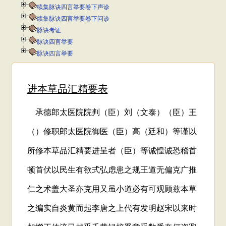
续集脉诀四言举要卷下声诊
续集脉诀四言举要卷下问诊
脉诀考证
脉诀四言举要
脉诀四言举要