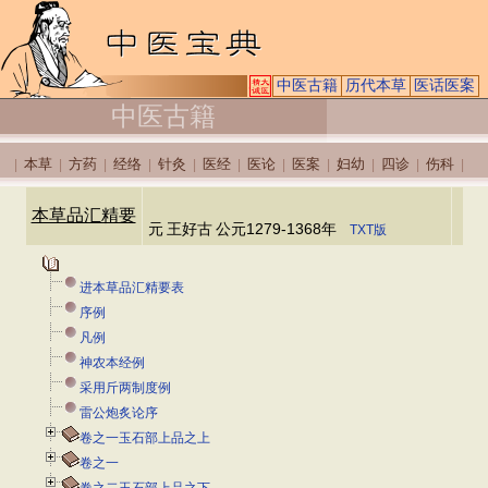
中医古籍
历代本草
医话医案
中医古籍
本草
方药
经络
针灸
医经
医论
医案
妇幼
四诊
伤科
|
|
|
|
|
|
|
|
|
|
|
本草品汇精要
元
王好古
公元1279-1368年
TXT版
进本草品汇精要表
序例
凡例
神农本经例
采用斤两制度例
雷公炮炙论序
卷之一玉石部上品之上
卷之一