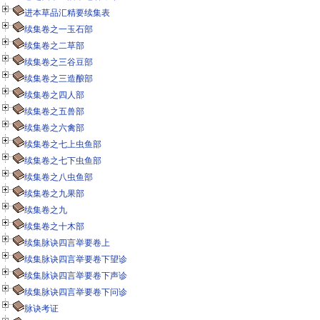
进本草品汇精要续集表
续集卷之一玉石部
续集卷之二草部
续集卷之三谷豆部
续集卷之三造酿部
续集卷之四人部
续集卷之五兽部
续集卷之六禽部
续集卷之七上虫鱼部
续集卷之七下虫鱼部
续集卷之八虫鱼部
续集卷之九果部
续集卷之九
续集卷之十木部
续集脉诀四言举要卷上
续集脉诀四言举要卷下望诊
续集脉诀四言举要卷下声诊
续集脉诀四言举要卷下问诊
脉诀考证