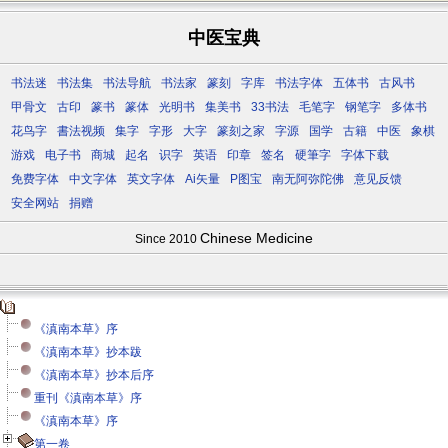
中医宝典
书法迷
书法集
书法导航
书法家
篆刻
字库
书法字体
五体书
古风书
甲骨文
古印
篆书
篆体
光明书
集美书
33书法
毛笔字
钢笔字
多体书
花鸟字
書法视频
集字
字形
大字
篆刻之家
字源
国学
古籍
中医
象棋
游戏
电子书
商城
起名
识字
英语
印章
签名
硬筆字
字体下载
免费字体
中文字体
英文字体
Ai矢量
P图宝
南无阿弥陀佛
意见反馈
安全网站
捐赠
Chinese Medicine
Since 2010
《滇南本草》序
《滇南本草》抄本跋
《滇南本草》抄本后序
重刊《滇南本草》序
《滇南本草》序
第一卷