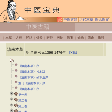
中医古籍
历代本草
医话医案
中医古籍
本草
方药
经络
针灸
医经
医论
医案
妇幼
四诊
伤科
|
|
|
|
|
|
|
|
|
|
|
滇南本草
明
兰茂
公元1396-1476年
TXT版
《滇南本草》序
《滇南本草》抄本跋
《滇南本草》抄本后序
重刊《滇南本草》序
《滇南本草》序
第一卷
第二卷
第三卷