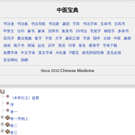
中医宝典
书法迷
书法集
书法导航
书法家
篆刻
字库
书法字体
五体书
古风书
甲骨文
古印
篆书
篆体
光明书
集美书
33书法
毛笔字
钢笔字
多体书
花鸟字
書法视频
集字
字形
大字
篆刻之家
字源
国学
古籍
中医
象棋
游戏
电子书
商城
起名
识字
英语
印章
签名
硬筆字
字体下载
免费字体
中文字体
英文字体
Ai矢量
P图宝
南无阿弥陀佛
意见反馈
安全网站
捐赠
Chinese Medicine
Since 2010
《本草衍义》提要
序
卷一
卷一序例上
卷二
卷三