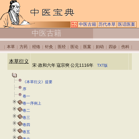
中医古籍
历代本草
医话医案
中医古籍
本草
方药
经络
针灸
医经
医论
医案
妇幼
四诊
伤科
|
|
|
|
|
|
|
|
|
|
|
本草衍义
宋·政和六年
寇宗奭
公元1116年
TXT版
《本草衍义》提要
序
卷一
卷一序例上
卷二
卷三
卷四
卷五