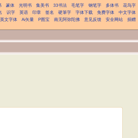
书
篆体
光明书
集美书
33书法
毛笔字
钢笔字
多体书
花鸟字
名
识字
英语
印章
签名
硬筆字
字体下载
免费字体
中文字体
英文字体
Ai矢量
P图宝
南无阿弥陀佛
意见反馈
安全网站
捐赠