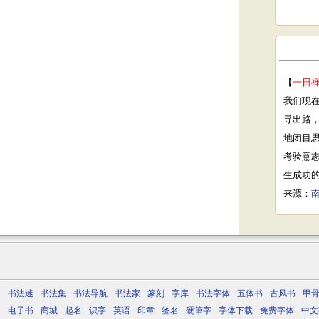
【
一日
我们现
寻出路
地闭目
考验意
生成功
来源：
书法迷
书法集
书法导航
书法家
篆刻
字库
书法字体
五体书
古风书
甲
电子书
商城
起名
识字
英语
印章
签名
硬筆字
字体下载
免费字体
中文