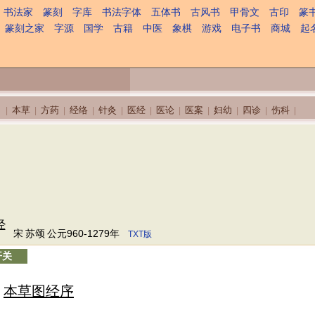
书法家
篆刻
字库
书法字体
五体书
古风书
甲骨文
古印
篆
篆刻之家
字源
国学
古籍
中医
象棋
游戏
电子书
商城
起
本草
方药
经络
针灸
医经
医论
医案
妇幼
四诊
伤科
|
|
|
|
|
|
|
|
|
|
|
经
宋
苏颂
公元960-1279年
TXT版
开关