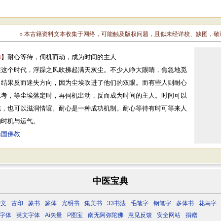
○ 本古籍资料文本收集于网络，可能触及版权问题，且似未经详校、缺图，
禅
】耐心等待，伺机而动，成为时间的主人
在这个时代，浮躁之风吹拂起满天灰尘。不少人睁大眼睛，焦急地觅
，结果反而迷失方向，因为尘埃吹进了他们的双眼。而有些人则耐心
思考，等尘埃落定时，再伺机出动，反而成为时间的主人。时间可以
志，也可以滋润情谊。耐心是一种成功机制。耐心等待有时可等来人
的时机与运气。
南国佛教
中医宝典
骨文
古印
篆书
篆体
光明书
集美书
33书法
毛笔字
钢笔字
多体书
花鸟字
字体
英文字体
Ai矢量
P图宝
南无阿弥陀佛
意见反馈
安全网站
捐赠