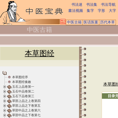
书法迷
书法集
书法导航
書法视频
集字
字形
大字
中医古籍
医话医案
历代本草
中医古籍
本草图经
本草图经序
本草图经奏敕
本草图
玉石上品卷第一
玉石中品卷第二
目录
玉石下品卷第三
草部上品之上卷第四
草部上品之下卷第五
草部中品之上卷第六
草部中品之下卷第七